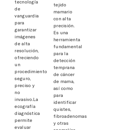
tecnología
tejido
de
mamario
vanguardia
con alta
para
precisión.
garantizar
Es una
imágenes
herramienta
de alta
fundamental
resolución,
para la
ofreciendo
detección
un
temprana
procedimiento
de cáncer
seguro,
de mama,
preciso y
así como
no
para
invasivo.La
identificar
ecografía
quistes,
diagnóstica
fibroadenomas
permite
y otras
evaluar
anomalías.