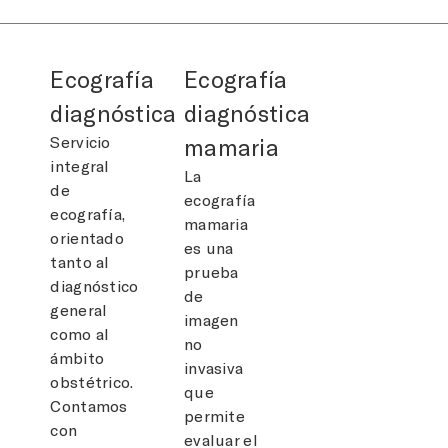
Ecografía
Ecografía
diagnóstica
diagnóstica
Servicio
mamaria
integral
La
de
ecografía
ecografía,
mamaria
orientado
es una
tanto al
prueba
diagnóstico
de
general
imagen
como al
no
ámbito
invasiva
obstétrico.
que
Contamos
permite
con
evaluar el