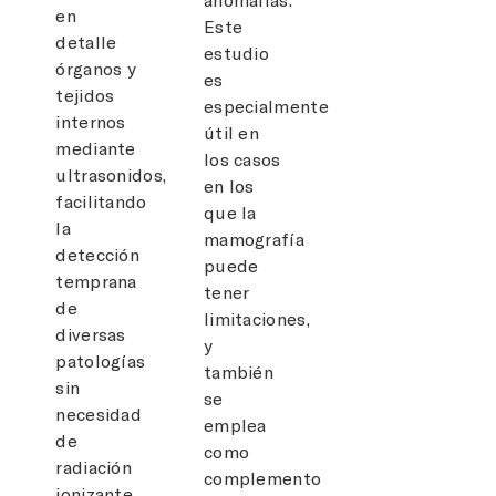
en
Este
detalle
estudio
órganos y
es
tejidos
especialmente
internos
útil en
mediante
los casos
ultrasonidos,
en los
facilitando
que la
la
mamografía
detección
puede
temprana
tener
de
limitaciones,
diversas
y
patologías
también
sin
se
necesidad
emplea
de
como
radiación
complemento
ionizante.