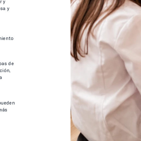
r y
sa y
miento
ebas de
ción,
a
 pueden
 más