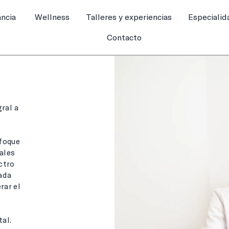
ancia
Wellness
Talleres y experiencias
Especialid
Contacto
ral a
nfoque
ales
ctro
ada
rar el
al.