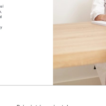
sí
,
ad
 y