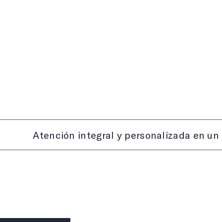
Psiquiatra
clínica y
perinatal
Beatriz González
Hernández
Atención integral y personalizada en un 